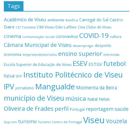
Tags
Académico de Viseu
Castro
Carregal do Sal
ambiente
Benfica
Daire
CIM Viseu Dão Lafões
Cine Clube de Viseu
CD Tondela
COVID-19
cinema
coronavírus
cultura
comunicação social
Câmara Municipal de Viseu
desporto
desemprego
ensino superior
economia
empreendedorismo
entrevista
ESEV
futebol
ESTGV
Escola Superior de Educação de Viseu
Instituto Politécnico de Viseu
futsal
IEFP
Mangualde
IPV
Moimenta da Beira
jornalismo
município de Viseu
música
Natal
Nelas
Oliveira de Frades
perfil
reportagem
saúde
Portugal
Viseu
Vouzela
turismo
Turismo Centro de Portugal
Sopcom