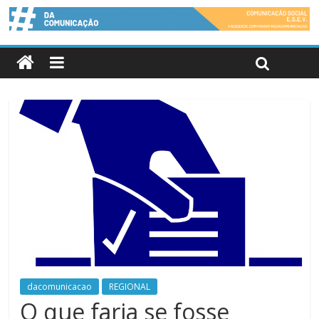
dacomunicacao
REGIONAL
O que faria se fosse