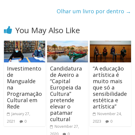
Olhar um livro por dentro
→
You May Also Like
Investimento
Candidatura
“A educação
de
de Aveiro a
artística é
Mangualde
“Capital
muito mais
na
Europeia da
que só a
Programação
Cultura”
sensibilidade
Cultural em
pretende
estética e
Rede
elevar o
artística”
patamar
January 27,
November 24,
cultural
2021
0
2023
0
November 27,
2020
0