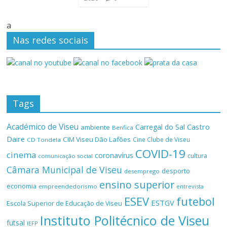
a
Nas redes sociais
Tags
Académico de Viseu
Castro
Carregal do Sal
ambiente
Benfica
Daire
CIM Viseu Dão Lafões
Cine Clube de Viseu
CD Tondela
COVID-19
cinema
coronavírus
cultura
comunicação social
Câmara Municipal de Viseu
desporto
desemprego
ensino superior
economia
empreendedorismo
entrevista
ESEV
futebol
ESTGV
Escola Superior de Educação de Viseu
Instituto Politécnico de Viseu
futsal
IEFP