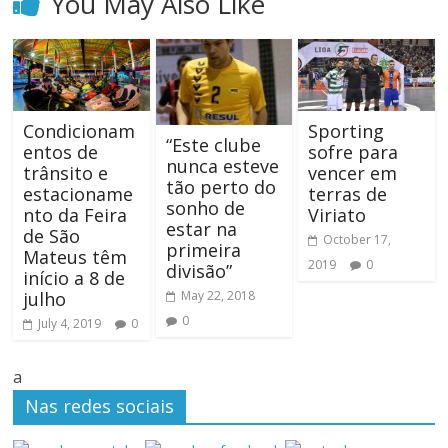
You May Also Like
Condicionam
Sporting
“Este clube
entos de
sofre para
nunca esteve
trânsito e
vencer em
tão perto do
estacioname
terras de
sonho de
nto da Feira
Viriato
estar na
de São
October 17,
primeira
Mateus têm
2019
0
divisão”
início a 8 de
May 22, 2018
julho
0
July 4, 2019
0
a
Nas redes sociais