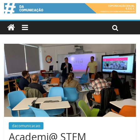
dacomunicacao
Academi@ STEM