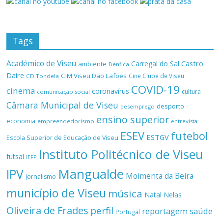
Tags
Académico de Viseu
Castro
Carregal do Sal
ambiente
Benfica
Daire
CIM Viseu Dão Lafões
Cine Clube de Viseu
CD Tondela
COVID-19
cinema
coronavírus
cultura
comunicação social
Câmara Municipal de Viseu
desporto
desemprego
ensino superior
economia
empreendedorismo
entrevista
ESEV
futebol
ESTGV
Escola Superior de Educação de Viseu
Instituto Politécnico de Viseu
futsal
IEFP
Mangualde
IPV
Moimenta da Beira
jornalismo
município de Viseu
música
Natal
Nelas
Oliveira de Frades
perfil
reportagem
saúde
Portugal