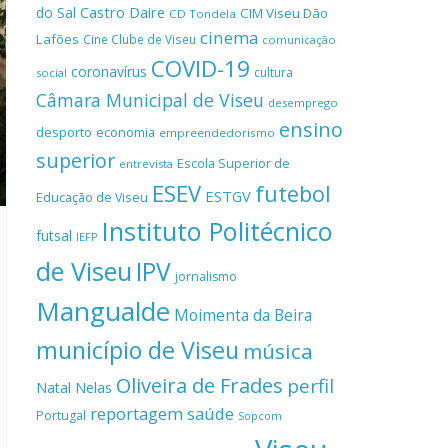
Castro Daire
do Sal
CIM Viseu Dão
CD Tondela
cinema
Lafões
Cine Clube de Viseu
comunicação
COVID-19
coronavírus
cultura
social
Câmara Municipal de Viseu
desemprego
ensino
desporto
economia
empreendedorismo
superior
Escola Superior de
entrevista
ESEV
futebol
ESTGV
Educação de Viseu
Instituto Politécnico
futsal
IEFP
de Viseu
IPV
jornalismo
Mangualde
Moimenta da Beira
município de Viseu
música
Oliveira de Frades
perfil
Natal
Nelas
reportagem
saúde
Portugal
Sopcom