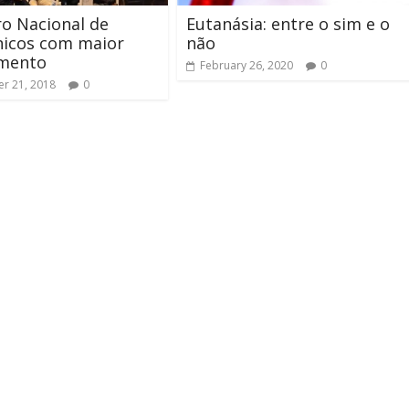
o Nacional de
Eutanásia: entre o sim e o
nicos com maior
não
imento
February 26, 2020
0
r 21, 2018
0