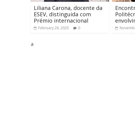
Liliana Carona, docente da
Encontr
ESEV, distinguida com
Politéc
Prémio internacional
envolv
February 26, 2025
0
Novembe
a