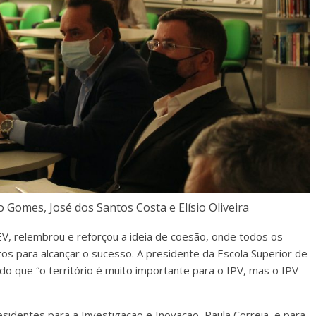
 Gomes, José dos Santos Costa e Elísio Oliveira
V, relembrou e reforçou a ideia de coesão, onde todos os
tos para alcançar o sucesso. A presidente da Escola Superior de
do que “o território é muito importante para o IPV, mas o IPV
sidentes para a Investigação e Inovação, Paula Correia, e para