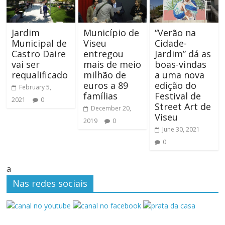
Jardim
Município de
“Verão na
Municipal de
Viseu
Cidade-
Castro Daire
entregou
Jardim” dá as
vai ser
mais de meio
boas-vindas
requalificado
milhão de
a uma nova
euros a 89
edição do
February 5,
famílias
Festival de
2021
0
Street Art de
December 20,
Viseu
2019
0
June 30, 2021
0
a
Nas redes sociais