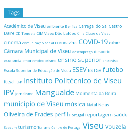
Tags
Académico de Viseu
Castro
Carregal do Sal
ambiente
Benfica
Daire
CIM Viseu Dão Lafões
Cine Clube de Viseu
CD Tondela
COVID-19
cinema
coronavírus
cultura
comunicação social
Câmara Municipal de Viseu
desporto
desemprego
ensino superior
economia
empreendedorismo
entrevista
ESEV
futebol
ESTGV
Escola Superior de Educação de Viseu
Instituto Politécnico de Viseu
futsal
IEFP
Mangualde
IPV
Moimenta da Beira
jornalismo
município de Viseu
música
Natal
Nelas
Oliveira de Frades
perfil
reportagem
saúde
Portugal
Viseu
Vouzela
turismo
Turismo Centro de Portugal
Sopcom