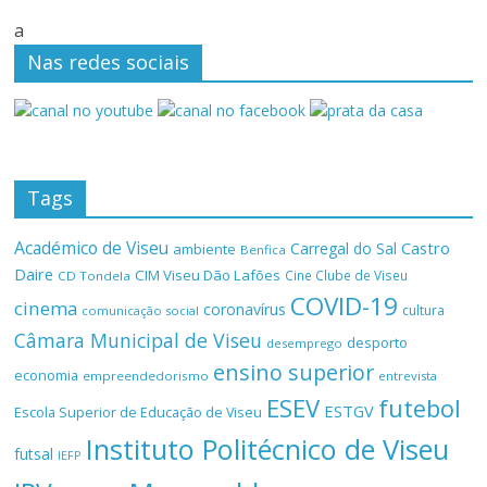
a
Nas redes sociais
Tags
Académico de Viseu
Castro
Carregal do Sal
ambiente
Benfica
Daire
CIM Viseu Dão Lafões
Cine Clube de Viseu
CD Tondela
COVID-19
cinema
coronavírus
cultura
comunicação social
Câmara Municipal de Viseu
desporto
desemprego
ensino superior
economia
empreendedorismo
entrevista
ESEV
futebol
ESTGV
Escola Superior de Educação de Viseu
Instituto Politécnico de Viseu
futsal
IEFP