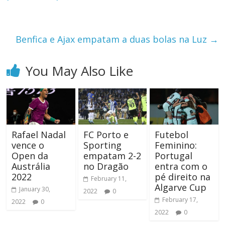
Benfica e Ajax empatam a duas bolas na Luz
→
You May Also Like
Rafael Nadal
FC Porto e
Futebol
vence o
Sporting
Feminino:
Open da
empatam 2-2
Portugal
Austrália
no Dragão
entra com o
2022
pé direito na
February 11,
Algarve Cup
January 30,
2022
0
February 17,
2022
0
2022
0