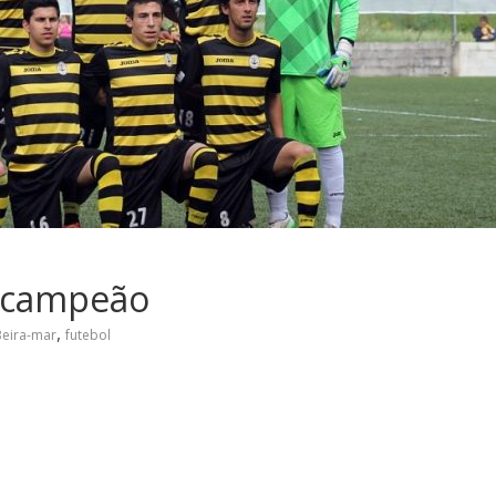
e campeão
,
Beira-mar
futebol