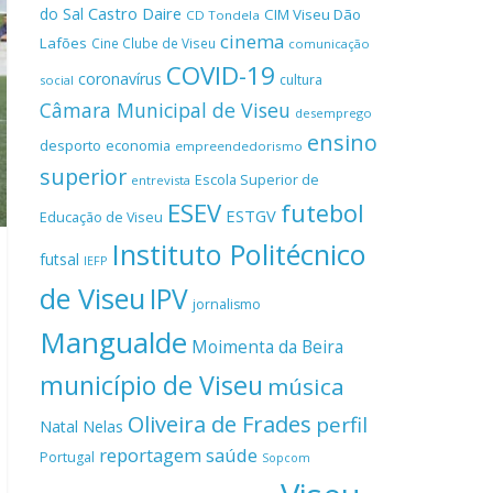
Castro Daire
do Sal
CIM Viseu Dão
CD Tondela
cinema
Lafões
Cine Clube de Viseu
comunicação
COVID-19
coronavírus
cultura
social
Câmara Municipal de Viseu
desemprego
ensino
desporto
economia
empreendedorismo
superior
Escola Superior de
entrevista
ESEV
futebol
ESTGV
Educação de Viseu
Instituto Politécnico
futsal
IEFP
de Viseu
IPV
jornalismo
Mangualde
Moimenta da Beira
município de Viseu
música
Oliveira de Frades
perfil
Natal
Nelas
reportagem
saúde
Portugal
Sopcom