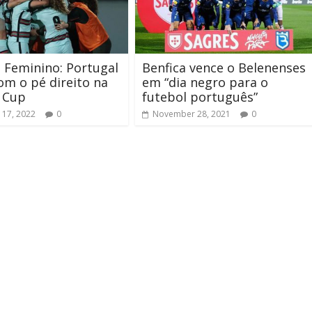
 Feminino: Portugal
Benfica vence o Belenenses
om o pé direito na
em “dia negro para o
 Cup
futebol português”
 17, 2022
0
November 28, 2021
0