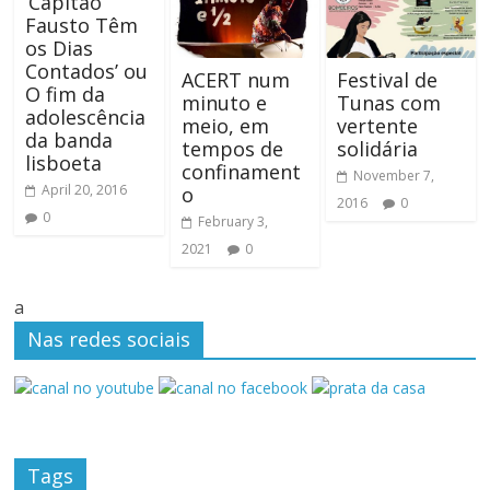
‘Capitão
Fausto Têm
os Dias
Contados’ ou
ACERT num
Festival de
O fim da
minuto e
Tunas com
adolescência
meio, em
vertente
da banda
tempos de
solidária
lisboeta
confinament
November 7,
April 20, 2016
o
2016
0
0
February 3,
2021
0
a
Nas redes sociais
Tags