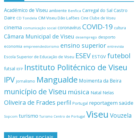
Académico de Viseu
Castro
Carregal do Sal
ambiente
Benfica
Daire
CIM Viseu Dão Lafões
Cine Clube de Viseu
CD Tondela
COVID-19
cinema
coronavírus
cultura
comunicação social
Câmara Municipal de Viseu
desporto
desemprego
ensino superior
economia
empreendedorismo
entrevista
ESEV
futebol
ESTGV
Escola Superior de Educação de Viseu
Instituto Politécnico de Viseu
futsal
IEFP
Mangualde
IPV
Moimenta da Beira
jornalismo
município de Viseu
música
Natal
Nelas
Oliveira de Frades
perfil
reportagem
saúde
Portugal
Viseu
Vouzela
turismo
Turismo Centro de Portugal
Sopcom
Nas redes sociais