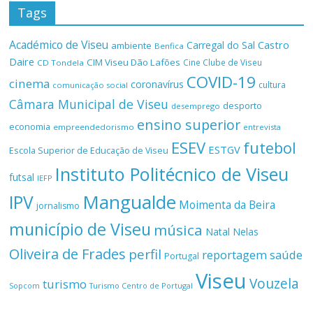
Tags
Académico de Viseu
Castro
Carregal do Sal
ambiente
Benfica
Daire
CIM Viseu Dão Lafões
Cine Clube de Viseu
CD Tondela
COVID-19
cinema
coronavírus
cultura
comunicação social
Câmara Municipal de Viseu
desporto
desemprego
ensino superior
economia
empreendedorismo
entrevista
ESEV
futebol
ESTGV
Escola Superior de Educação de Viseu
Instituto Politécnico de Viseu
futsal
IEFP
Mangualde
IPV
Moimenta da Beira
jornalismo
município de Viseu
música
Natal
Nelas
Oliveira de Frades
perfil
reportagem
saúde
Portugal
Viseu
Vouzela
turismo
Turismo Centro de Portugal
Sopcom