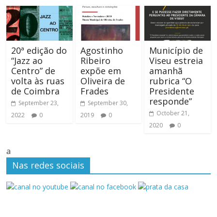
20ª edição do
Agostinho
Município de
“Jazz ao
Ribeiro
Viseu estreia
Centro” de
expõe em
amanhã
volta às ruas
Oliveira de
rubrica “O
de Coimbra
Frades
Presidente
responde”
September 23,
September 30,
October 21,
2022
0
2019
0
2020
0
a
Nas redes sociais