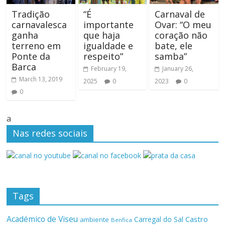
Tradição
“É
Carnaval de
carnavalesca
importante
Ovar: “O meu
ganha
que haja
coração não
terreno em
igualdade e
bate, ele
Ponte da
respeito”
samba”
Barca
February 19,
January 26,
March 13, 2019
2025
0
2023
0
0
a
Nas redes sociais
Tags
Académico de Viseu
Castro
Carregal do Sal
ambiente
Benfica