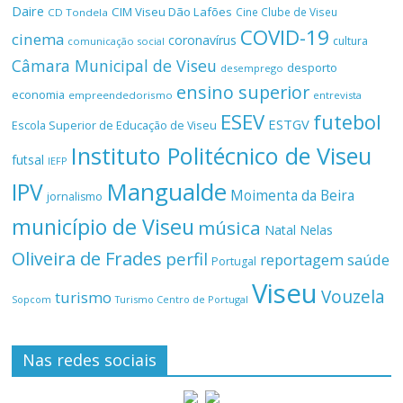
Daire
CIM Viseu Dão Lafões
Cine Clube de Viseu
CD Tondela
COVID-19
cinema
coronavírus
cultura
comunicação social
Câmara Municipal de Viseu
desporto
desemprego
ensino superior
economia
empreendedorismo
entrevista
ESEV
futebol
ESTGV
Escola Superior de Educação de Viseu
Instituto Politécnico de Viseu
futsal
IEFP
Mangualde
IPV
Moimenta da Beira
jornalismo
município de Viseu
música
Natal
Nelas
Oliveira de Frades
perfil
reportagem
saúde
Portugal
Viseu
Vouzela
turismo
Turismo Centro de Portugal
Sopcom
Nas redes sociais