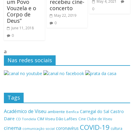
um Povo
recebeu cine-
May 4, 2021
Vouzela e o
concerto
0
Corpo de
May 22, 2019
Deus”
0
June 11, 2018
0
a
Nas redes sociais
Tags
Académico de Viseu
Castro
Carregal do Sal
ambiente
Benfica
Daire
CIM Viseu Dão Lafões
Cine Clube de Viseu
CD Tondela
COVID-19
cinema
coronavírus
cultura
comunicação social