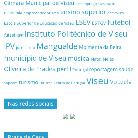
Câmara Municipal de Viseu
desporto
desemprego
ensino superior
economia
empreendedorismo
entrevista
ESEV
futebol
ESTGV
Escola Superior de Educação de Viseu
Instituto Politécnico de Viseu
futsal
IEFP
Mangualde
IPV
Moimenta da Beira
jornalismo
município de Viseu
música
Natal
Nelas
Oliveira de Frades
perfil
reportagem
saúde
Portugal
Viseu
Vouzela
turismo
Turismo Centro de Portugal
Sopcom
Nas redes sociais
Prata da Casa