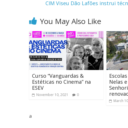
CIM Viseu Dão Lafões instrui téc
You May Also Like
Curso “Vanguardas &
Escolas
Estéticas no Cinema” na
Nelas e
ESEV
Senhori
renova
November 10, 2021
0
March 10
a