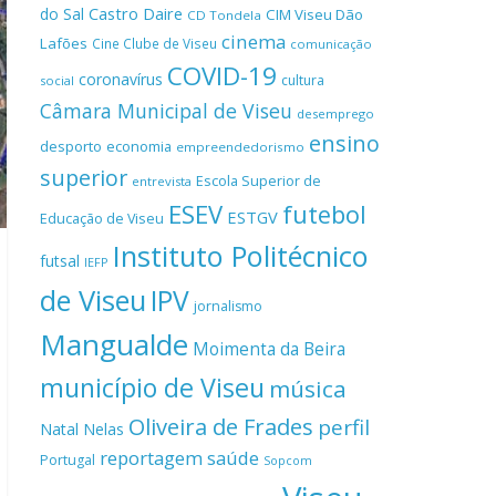
Castro Daire
do Sal
CIM Viseu Dão
CD Tondela
cinema
Lafões
Cine Clube de Viseu
comunicação
COVID-19
coronavírus
cultura
social
Câmara Municipal de Viseu
desemprego
ensino
desporto
economia
empreendedorismo
superior
Escola Superior de
entrevista
ESEV
futebol
ESTGV
Educação de Viseu
Instituto Politécnico
futsal
IEFP
de Viseu
IPV
jornalismo
Mangualde
Moimenta da Beira
município de Viseu
música
Oliveira de Frades
perfil
Natal
Nelas
reportagem
saúde
Portugal
Sopcom