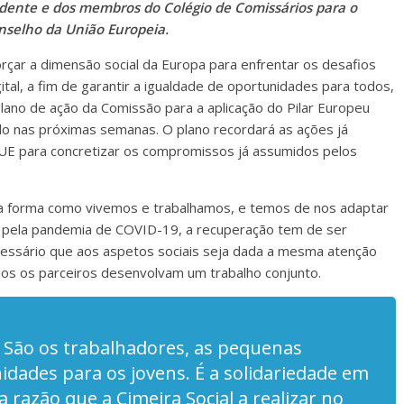
sidente e dos membros do Colégio de Comissários para o
nselho da União Europeia.
orçar a dimensão social da Europa para enfrentar os desafios
gital, a fim de garantir a igualdade de oportunidades para todos,
plano de ação da Comissão para a aplicação do Pilar Europeu
do nas próximas semanas. O plano recordará as ações já
a UE para concretizar os compromissos já assumidos pelos
r a forma como vivemos e trabalhamos, e temos de nos adaptar
a pela pandemia de COVID-19, a recuperação tem de ser
 necessário que aos aspetos sociais seja dada a mesma atenção
os os parceiros desenvolvam um trabalho conjunto.
. São os trabalhadores, as pequenas
dades para os jovens. É a solidariedade em
a razão que a Cimeira Social a realizar no