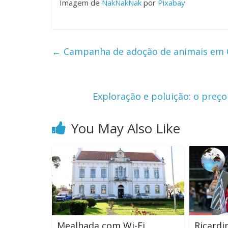
Imagem de
NakNakNak
por
Pixabay
←
Campanha de adoção de animais em O
Exploração e poluição: o pre
You May Also Like
Mealhada com Wi-Fi
Ricardi