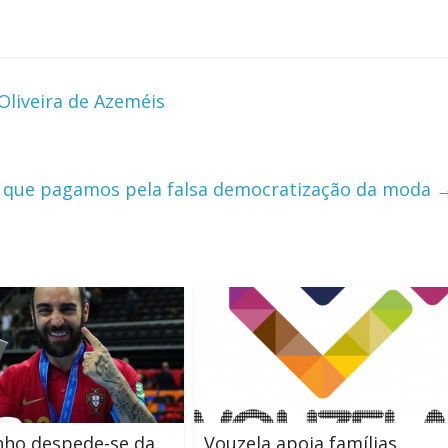
liveira de Azeméis
ço que pagamos pela falsa democratização da moda
nho despede-se da
Vouzela apoia famílias,