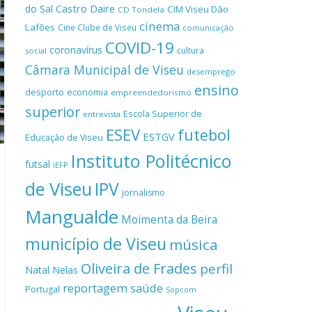
Castro Daire
do Sal
CIM Viseu Dão
CD Tondela
cinema
Lafões
Cine Clube de Viseu
comunicação
COVID-19
coronavírus
cultura
social
Câmara Municipal de Viseu
desemprego
ensino
desporto
economia
empreendedorismo
superior
Escola Superior de
entrevista
ESEV
futebol
ESTGV
Educação de Viseu
Instituto Politécnico
futsal
IEFP
de Viseu
IPV
jornalismo
Mangualde
Moimenta da Beira
município de Viseu
música
Oliveira de Frades
perfil
Natal
Nelas
reportagem
saúde
Portugal
Sopcom