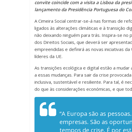
convite coincide com a visita a Lisboa da pre
lançamento da Presidência Portuguesa do Co
A Cimeira Social centrar-se-á nas formas de ref
ligados às alterações climáticas e à transição di
não deixando ninguém para trás. Inspira-se no 
dos Direitos Sociais, que deverá ser apresenta
empreendidas e definirá as novas iniciativas d
líderes da UE.
As transições ecológica e digital estão a muda
a essas mudanças. Para sair da crise provocad
inclusiva, sustentável e resiliente. Para tal, é
do que às considerações económicas, e que tod
“A Europa são as pessoas
empresas. São as oportuni
tempos de crise. É por est