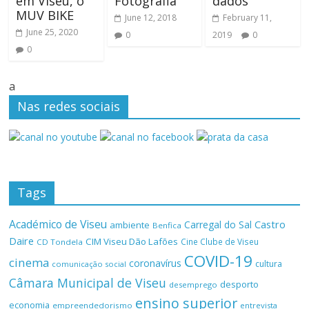
em Viseu, o
Fotografia
dados
MUV BIKE
June 12, 2018
February 11,
June 25, 2020
0
2019
0
0
a
Nas redes sociais
Tags
Académico de Viseu
Castro
Carregal do Sal
ambiente
Benfica
Daire
CIM Viseu Dão Lafões
Cine Clube de Viseu
CD Tondela
COVID-19
cinema
coronavírus
cultura
comunicação social
Câmara Municipal de Viseu
desporto
desemprego
ensino superior
economia
empreendedorismo
entrevista