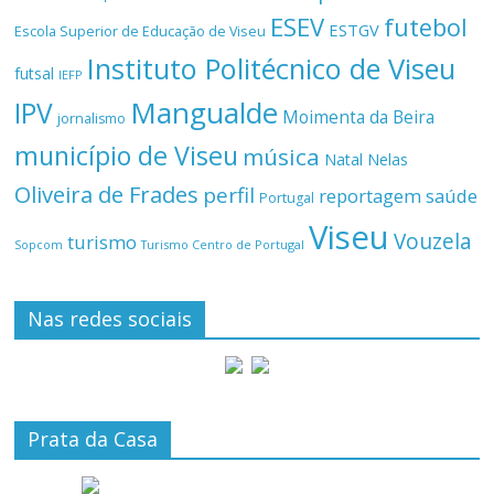
ESEV
futebol
ESTGV
Escola Superior de Educação de Viseu
Instituto Politécnico de Viseu
futsal
IEFP
Mangualde
IPV
Moimenta da Beira
jornalismo
município de Viseu
música
Natal
Nelas
Oliveira de Frades
perfil
reportagem
saúde
Portugal
Viseu
Vouzela
turismo
Turismo Centro de Portugal
Sopcom
Nas redes sociais
Prata da Casa