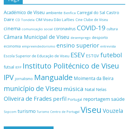
Académico de Viseu
Castro
Carregal do Sal
ambiente
Benfica
Daire
CIM Viseu Dão Lafões
Cine Clube de Viseu
CD Tondela
COVID-19
cinema
coronavírus
cultura
comunicação social
Câmara Municipal de Viseu
desporto
desemprego
ensino superior
economia
empreendedorismo
entrevista
ESEV
futebol
ESTGV
Escola Superior de Educação de Viseu
Instituto Politécnico de Viseu
futsal
IEFP
Mangualde
IPV
Moimenta da Beira
jornalismo
município de Viseu
música
Natal
Nelas
Oliveira de Frades
perfil
reportagem
saúde
Portugal
Viseu
Vouzela
turismo
Turismo Centro de Portugal
Sopcom