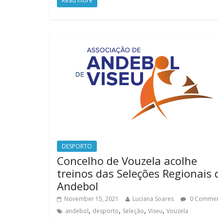
Read more
DESPORTO
Concelho de Vouzela acolhe
treinos das Seleções Regionais 
Andebol
November 15, 2021
Luciana Soares
0 Comme
,
,
,
,
andebol
desporto
Seleção
Viseu
Vouzela