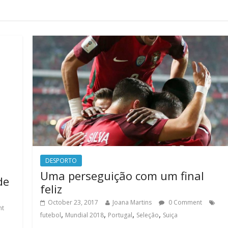
DESPORTO
Uma perseguição com um final
de
feliz
October 23, 2017
Joana Martins
0 Comment
nt
,
,
,
,
futebol
Mundial 2018
Portugal
Seleção
Suiça