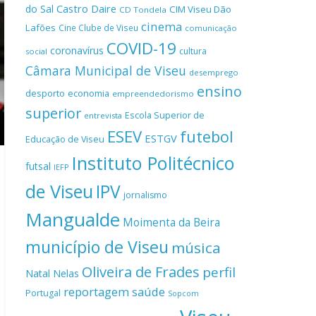
Castro Daire
do Sal
CIM Viseu Dão
CD Tondela
cinema
Lafões
Cine Clube de Viseu
comunicação
COVID-19
coronavírus
cultura
social
Câmara Municipal de Viseu
desemprego
ensino
desporto
economia
empreendedorismo
superior
Escola Superior de
entrevista
ESEV
futebol
ESTGV
Educação de Viseu
Instituto Politécnico
futsal
IEFP
de Viseu
IPV
jornalismo
Mangualde
Moimenta da Beira
município de Viseu
música
Oliveira de Frades
perfil
Natal
Nelas
reportagem
saúde
Portugal
Sopcom