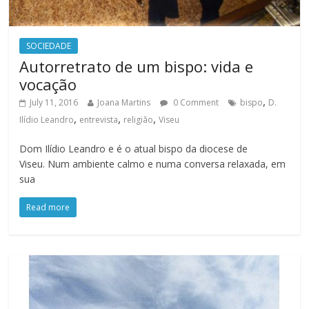
SOCIEDADE
Autorretrato de um bispo: vida e
vocação
,
July 11, 2016
Joana Martins
0 Comment
bispo
D.
,
,
,
Ilídio Leandro
entrevista
religião
Viseu
Dom Ilídio Leandro e é o atual bispo da diocese de
Viseu. Num ambiente calmo e numa conversa relaxada, em
sua
Read more