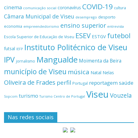
COVID-19
cinema
coronavírus
cultura
comunicação social
Câmara Municipal de Viseu
desporto
desemprego
ensino superior
economia
empreendedorismo
entrevista
ESEV
futebol
ESTGV
Escola Superior de Educação de Viseu
Instituto Politécnico de Viseu
futsal
IEFP
Mangualde
IPV
Moimenta da Beira
jornalismo
município de Viseu
música
Natal
Nelas
Oliveira de Frades
perfil
reportagem
saúde
Portugal
Viseu
Vouzela
turismo
Turismo Centro de Portugal
Sopcom
Nas redes sociais