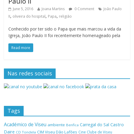
Paulo II
June 5, 2016
Joana Martins
0 Comment
João Paulo
,
,
,
II
oliveira do hospital
Papa
religião
Conhecido por ter sido o Papa que mais marcou a vida da
Igreja, João Paulo II foi recentemente homenageado pela
Read more
Nas redes sociais
Tags
Académico de Viseu
Castro
Carregal do Sal
ambiente
Benfica
Daire
CIM Viseu Dão Lafões
Cine Clube de Viseu
CD Tondela