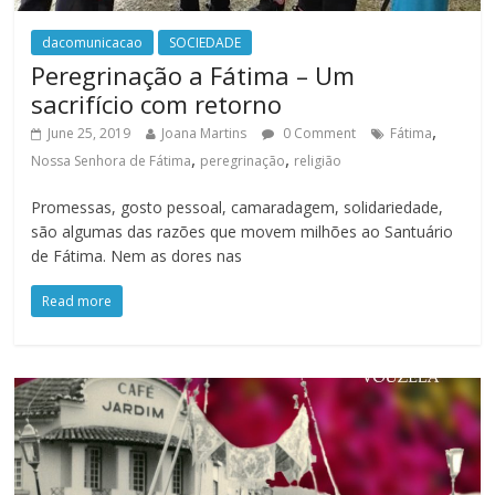
dacomunicacao
SOCIEDADE
Peregrinação a Fátima – Um
sacrifício com retorno
,
June 25, 2019
Joana Martins
0 Comment
Fátima
,
,
Nossa Senhora de Fátima
peregrinação
religião
Promessas, gosto pessoal, camaradagem, solidariedade,
são algumas das razões que movem milhões ao Santuário
de Fátima. Nem as dores nas
Read more