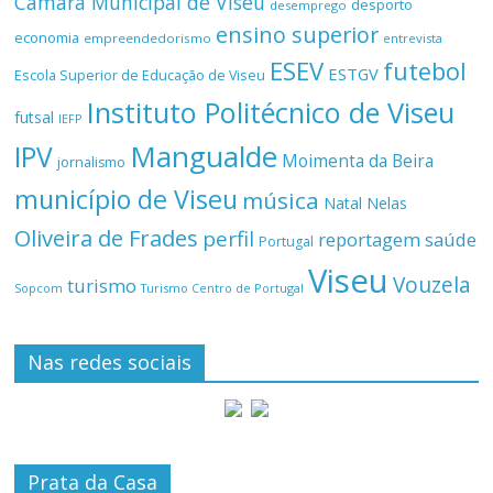
Câmara Municipal de Viseu
desporto
desemprego
ensino superior
economia
empreendedorismo
entrevista
ESEV
futebol
ESTGV
Escola Superior de Educação de Viseu
Instituto Politécnico de Viseu
futsal
IEFP
Mangualde
IPV
Moimenta da Beira
jornalismo
município de Viseu
música
Natal
Nelas
Oliveira de Frades
perfil
reportagem
saúde
Portugal
Viseu
Vouzela
turismo
Turismo Centro de Portugal
Sopcom
Nas redes sociais
Prata da Casa