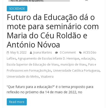
SOCIEDADE
Futuro da Educação dá o
mote para seminário com
Maria do Céu Roldão e
António Nóvoa
May 9, 2022
Joana Martins
0 Comment
ACES Dão
,
,
,
Lafões
Agrupamento de Escolas Infante D. Henrique
educação
,
,
Escola Superior de Educação de Viseu
município de Viseu
Pais e
,
,
Professores em Formação/Ação
Universidade Católica Portuguesa
,
Universidade do Minho
Visabeira
“Que futuro para a educação?” é o tema proposto para
reflexão no próximo dia 14 de maio de 2022, no
Read more