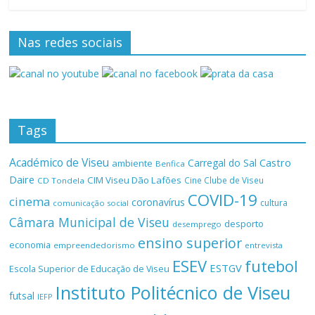
Nas redes sociais
Tags
Académico de Viseu
Castro
Carregal do Sal
ambiente
Benfica
Daire
CIM Viseu Dão Lafões
Cine Clube de Viseu
CD Tondela
COVID-19
cinema
coronavírus
cultura
comunicação social
Câmara Municipal de Viseu
desporto
desemprego
ensino superior
economia
empreendedorismo
entrevista
ESEV
futebol
ESTGV
Escola Superior de Educação de Viseu
Instituto Politécnico de Viseu
futsal
IEFP