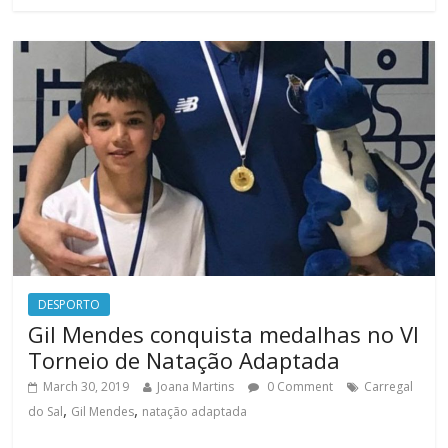
DESPORTO
Gil Mendes conquista medalhas no VI
Torneio de Natação Adaptada
March 30, 2019
Joana Martins
0 Comment
Carregal
,
,
do Sal
Gil Mendes
natação adaptada