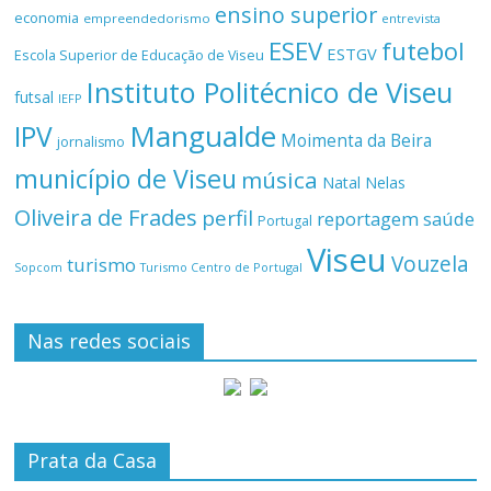
ensino superior
economia
empreendedorismo
entrevista
ESEV
futebol
ESTGV
Escola Superior de Educação de Viseu
Instituto Politécnico de Viseu
futsal
IEFP
Mangualde
IPV
Moimenta da Beira
jornalismo
município de Viseu
música
Natal
Nelas
Oliveira de Frades
perfil
reportagem
saúde
Portugal
Viseu
Vouzela
turismo
Turismo Centro de Portugal
Sopcom
Nas redes sociais
Prata da Casa