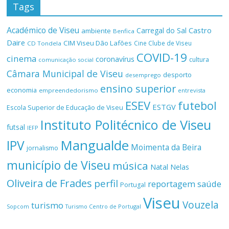
Tags
Académico de Viseu
Castro
Carregal do Sal
ambiente
Benfica
Daire
CIM Viseu Dão Lafões
Cine Clube de Viseu
CD Tondela
COVID-19
cinema
coronavírus
cultura
comunicação social
Câmara Municipal de Viseu
desporto
desemprego
ensino superior
economia
empreendedorismo
entrevista
ESEV
futebol
ESTGV
Escola Superior de Educação de Viseu
Instituto Politécnico de Viseu
futsal
IEFP
Mangualde
IPV
Moimenta da Beira
jornalismo
município de Viseu
música
Natal
Nelas
Oliveira de Frades
perfil
reportagem
saúde
Portugal
Viseu
Vouzela
turismo
Turismo Centro de Portugal
Sopcom