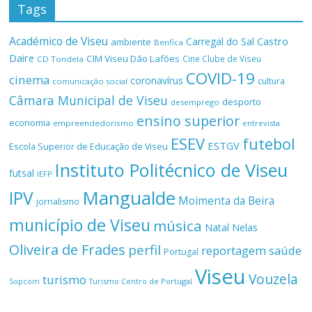
Tags
Académico de Viseu
Castro
Carregal do Sal
ambiente
Benfica
Daire
CIM Viseu Dão Lafões
Cine Clube de Viseu
CD Tondela
COVID-19
cinema
coronavírus
cultura
comunicação social
Câmara Municipal de Viseu
desporto
desemprego
ensino superior
economia
empreendedorismo
entrevista
ESEV
futebol
ESTGV
Escola Superior de Educação de Viseu
Instituto Politécnico de Viseu
futsal
IEFP
Mangualde
IPV
Moimenta da Beira
jornalismo
município de Viseu
música
Natal
Nelas
Oliveira de Frades
perfil
reportagem
saúde
Portugal
Viseu
Vouzela
turismo
Turismo Centro de Portugal
Sopcom