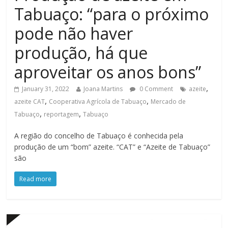
Tabuaço: “para o próximo
pode não haver
produção, há que
aproveitar os anos bons”
,
January 31, 2022
Joana Martins
0 Comment
azeite
,
,
azeite CAT
Cooperativa Agrícola de Tabuaço
Mercado de
,
,
Tabuaço
reportagem
Tabuaço
A região do concelho de Tabuaço é conhecida pela
produção de um “bom” azeite. “CAT” e “Azeite de Tabuaço”
são
Read more