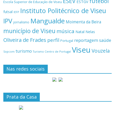
ESEV
futebol
ESTGV
Escola Superior de Educação de Viseu
Instituto Politécnico de Viseu
futsal
IEFP
Mangualde
IPV
Moimenta da Beira
jornalismo
município de Viseu
música
Natal
Nelas
Oliveira de Frades
perfil
reportagem
saúde
Portugal
Viseu
Vouzela
turismo
Turismo Centro de Portugal
Sopcom
Nas redes sociais
Prata da Casa