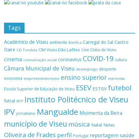
Tags
Académico de Viseu
Castro
Carregal do Sal
ambiente
Benfica
Daire
CIM Viseu Dão Lafões
Cine Clube de Viseu
CD Tondela
COVID-19
cinema
coronavírus
cultura
comunicação social
Câmara Municipal de Viseu
desporto
desemprego
ensino superior
economia
empreendedorismo
entrevista
ESEV
futebol
ESTGV
Escola Superior de Educação de Viseu
Instituto Politécnico de Viseu
futsal
IEFP
Mangualde
IPV
Moimenta da Beira
jornalismo
município de Viseu
música
Natal
Nelas
Oliveira de Frades
perfil
reportagem
saúde
Portugal