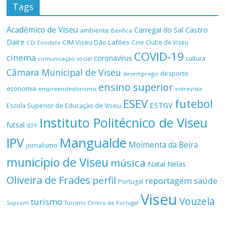
Tags
Académico de Viseu
Castro
Carregal do Sal
ambiente
Benfica
Daire
CIM Viseu Dão Lafões
Cine Clube de Viseu
CD Tondela
COVID-19
cinema
coronavírus
cultura
comunicação social
Câmara Municipal de Viseu
desporto
desemprego
ensino superior
economia
empreendedorismo
entrevista
ESEV
futebol
ESTGV
Escola Superior de Educação de Viseu
Instituto Politécnico de Viseu
futsal
IEFP
Mangualde
IPV
Moimenta da Beira
jornalismo
município de Viseu
música
Natal
Nelas
Oliveira de Frades
perfil
reportagem
saúde
Portugal
Viseu
Vouzela
turismo
Turismo Centro de Portugal
Sopcom