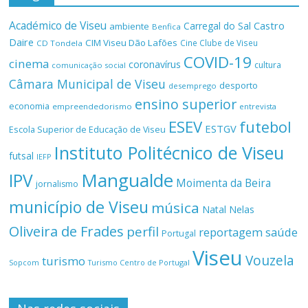
Académico de Viseu
Castro
Carregal do Sal
ambiente
Benfica
Daire
CIM Viseu Dão Lafões
Cine Clube de Viseu
CD Tondela
COVID-19
cinema
coronavírus
cultura
comunicação social
Câmara Municipal de Viseu
desporto
desemprego
ensino superior
economia
empreendedorismo
entrevista
ESEV
futebol
ESTGV
Escola Superior de Educação de Viseu
Instituto Politécnico de Viseu
futsal
IEFP
Mangualde
IPV
Moimenta da Beira
jornalismo
município de Viseu
música
Natal
Nelas
Oliveira de Frades
perfil
reportagem
saúde
Portugal
Viseu
Vouzela
turismo
Turismo Centro de Portugal
Sopcom