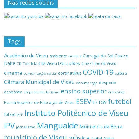
Nas redes sociais
Tags
Académico de Viseu
Castro
Carregal do Sal
ambiente
Benfica
Daire
CIM Viseu Dão Lafões
Cine Clube de Viseu
CD Tondela
COVID-19
cinema
coronavírus
cultura
comunicação social
Câmara Municipal de Viseu
desporto
desemprego
ensino superior
economia
empreendedorismo
entrevista
ESEV
futebol
ESTGV
Escola Superior de Educação de Viseu
Instituto Politécnico de Viseu
futsal
IEFP
Mangualde
IPV
Moimenta da Beira
jornalismo
município de Viseu
música
Natal
Nelas