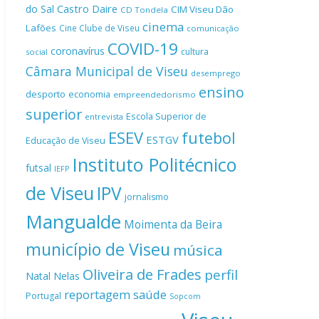
Castro Daire
do Sal
CIM Viseu Dão
CD Tondela
cinema
Lafões
Cine Clube de Viseu
comunicação
COVID-19
coronavírus
cultura
social
Câmara Municipal de Viseu
desemprego
ensino
desporto
economia
empreendedorismo
superior
Escola Superior de
entrevista
ESEV
futebol
ESTGV
Educação de Viseu
Instituto Politécnico
futsal
IEFP
de Viseu
IPV
jornalismo
Mangualde
Moimenta da Beira
município de Viseu
música
Oliveira de Frades
perfil
Natal
Nelas
reportagem
saúde
Portugal
Sopcom