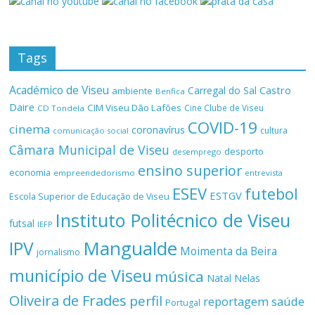
Tags
Académico de Viseu
Castro
Carregal do Sal
ambiente
Benfica
Daire
CIM Viseu Dão Lafões
Cine Clube de Viseu
CD Tondela
COVID-19
cinema
coronavírus
cultura
comunicação social
Câmara Municipal de Viseu
desporto
desemprego
ensino superior
economia
empreendedorismo
entrevista
ESEV
futebol
ESTGV
Escola Superior de Educação de Viseu
Instituto Politécnico de Viseu
futsal
IEFP
Mangualde
IPV
Moimenta da Beira
jornalismo
município de Viseu
música
Natal
Nelas
Oliveira de Frades
perfil
reportagem
saúde
Portugal