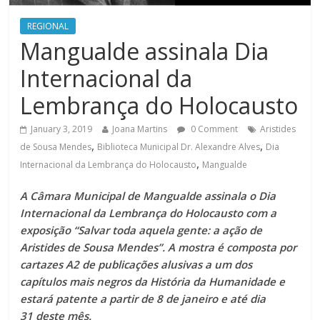
REGIONAL
Mangualde assinala Dia
Internacional da
Lembrança do Holocausto
January 3, 2019
Joana Martins
0 Comment
Aristides
,
,
de Sousa Mendes
Biblioteca Municipal Dr. Alexandre Alves
Dia
,
Internacional da Lembrança do Holocausto
Mangualde
A Câmara Municipal de Mangualde assinala o Dia
Internacional da Lembrança do Holocausto com a
exposição “Salvar toda aquela gente: a ação de
Aristides de Sousa Mendes”. A mostra é composta por
cartazes A2 de publicações alusivas a um dos
capítulos mais negros da História da Humanidade e
estará patente a partir de 8 de janeiro e até dia
31 deste mês.