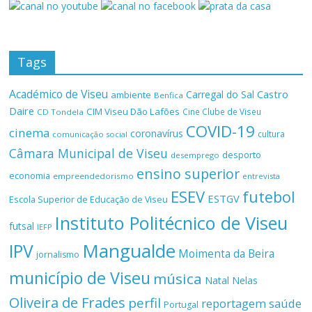
Tags
Académico de Viseu
Castro
Carregal do Sal
ambiente
Benfica
Daire
CIM Viseu Dão Lafões
Cine Clube de Viseu
CD Tondela
COVID-19
cinema
coronavírus
cultura
comunicação social
Câmara Municipal de Viseu
desporto
desemprego
ensino superior
economia
empreendedorismo
entrevista
ESEV
futebol
ESTGV
Escola Superior de Educação de Viseu
Instituto Politécnico de Viseu
futsal
IEFP
Mangualde
IPV
Moimenta da Beira
jornalismo
município de Viseu
música
Natal
Nelas
Oliveira de Frades
perfil
reportagem
saúde
Portugal