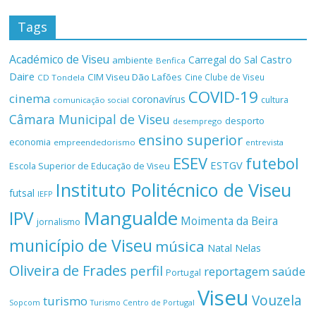
Tags
Académico de Viseu
Castro
Carregal do Sal
ambiente
Benfica
Daire
CIM Viseu Dão Lafões
Cine Clube de Viseu
CD Tondela
COVID-19
cinema
coronavírus
cultura
comunicação social
Câmara Municipal de Viseu
desporto
desemprego
ensino superior
economia
empreendedorismo
entrevista
ESEV
futebol
ESTGV
Escola Superior de Educação de Viseu
Instituto Politécnico de Viseu
futsal
IEFP
Mangualde
IPV
Moimenta da Beira
jornalismo
município de Viseu
música
Natal
Nelas
Oliveira de Frades
perfil
reportagem
saúde
Portugal
Viseu
Vouzela
turismo
Turismo Centro de Portugal
Sopcom