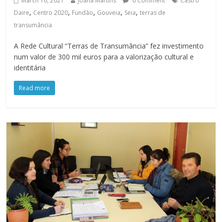
March 16, 2021
Joana Martins
0 Comment
Castro
,
,
,
,
,
Daire
Centro 2020
Fundão
Gouveia
Seia
terras de
transumância
A Rede Cultural “Terras de Transumância” fez investimento
num valor de 300 mil euros para a valorização cultural e
identitária
Read more