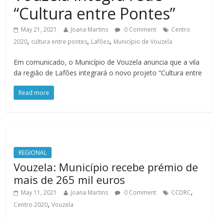
“Cultura entre Pontes”
May 21, 2021
Joana Martins
0 Comment
Centro
,
,
,
2020
cultura entre pontes
Lafões
Município de Vouzela
Em comunicado, o Município de Vouzela anuncia que a vila
da região de Lafões integrará o novo projeto “Cultura entre
Read more
REGIONAL
Vouzela: Município recebe prémio de
mais de 265 mil euros
,
May 11, 2021
Joana Martins
0 Comment
CCDRC
,
Centro 2020
Vouzela