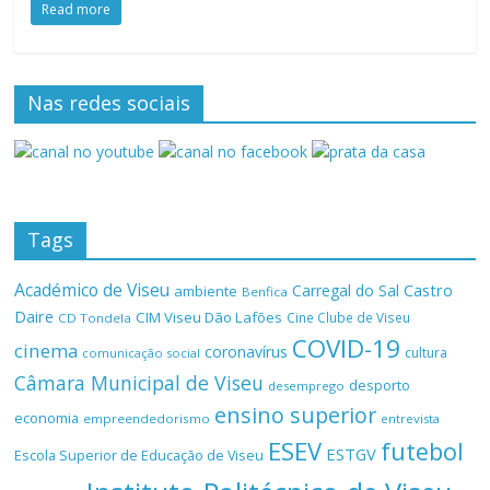
Read more
Nas redes sociais
Tags
Académico de Viseu
Castro
Carregal do Sal
ambiente
Benfica
Daire
CIM Viseu Dão Lafões
Cine Clube de Viseu
CD Tondela
COVID-19
cinema
coronavírus
cultura
comunicação social
Câmara Municipal de Viseu
desporto
desemprego
ensino superior
economia
empreendedorismo
entrevista
ESEV
futebol
ESTGV
Escola Superior de Educação de Viseu