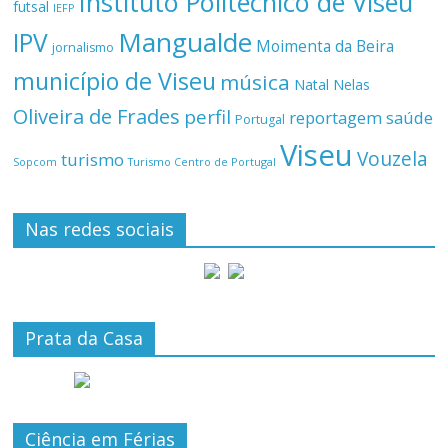
Instituto Politécnico de Viseu
futsal
IEFP
Mangualde
IPV
Moimenta da Beira
jornalismo
município de Viseu
música
Natal
Nelas
Oliveira de Frades
perfil
reportagem
saúde
Portugal
Viseu
Vouzela
turismo
Turismo Centro de Portugal
Sopcom
Nas redes sociais
Prata da Casa
Ciência em Férias