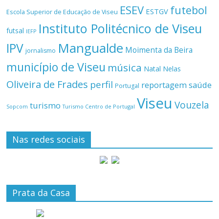
ESEV
futebol
ESTGV
Escola Superior de Educação de Viseu
Instituto Politécnico de Viseu
futsal
IEFP
Mangualde
IPV
Moimenta da Beira
jornalismo
município de Viseu
música
Natal
Nelas
Oliveira de Frades
perfil
reportagem
saúde
Portugal
Viseu
Vouzela
turismo
Turismo Centro de Portugal
Sopcom
Nas redes sociais
Prata da Casa