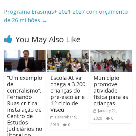
Programa Erasmus+ 2021-2027 com orçamento
de 26 milhões
→
You May Also Like
“Um exemplo
Escola Ativa
Município
de
chega a 3.200
promove
centralismo”.
crianças do
atividade
Fernando
pré-escolar e
física para as
Ruas critica
1.º ciclo de
crianças
instalação de
Viseu
January 21,
Centro de
December 9,
2020
0
Estudos
2019
0
Judiciários no
litoral do