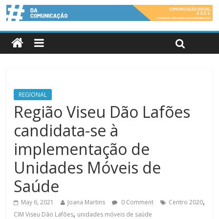
REGIONAL
Região Viseu Dão Lafões
candidata-se à
implementação de
Unidades Móveis de
Saúde
,
May 6, 2021
Joana Martins
0 Comment
Centro 2020
,
CIM Viseu Dão Lafões
unidades móveis de saúde