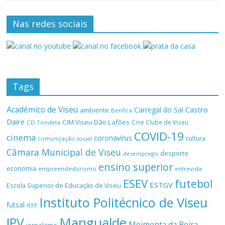
Nas redes sociais
Tags
Académico de Viseu
Castro
Carregal do Sal
ambiente
Benfica
Daire
CIM Viseu Dão Lafões
Cine Clube de Viseu
CD Tondela
COVID-19
cinema
coronavírus
cultura
comunicação social
Câmara Municipal de Viseu
desporto
desemprego
ensino superior
economia
empreendedorismo
entrevista
ESEV
futebol
ESTGV
Escola Superior de Educação de Viseu
Instituto Politécnico de Viseu
futsal
IEFP
Mangualde
IPV
Moimenta da Beira