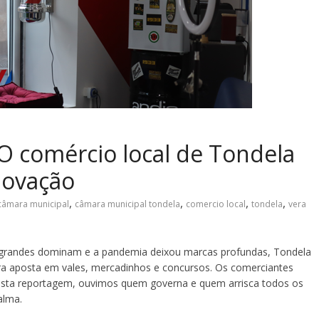
 O comércio local de Tondela
novação
,
,
,
,
câmara municipal
câmara municipal tondela
comercio local
tondela
vera
 grandes dominam e a pandemia deixou marcas profundas, Tondela
ra aposta em vales, mercadinhos e concursos. Os comerciantes
esta reportagem, ouvimos quem governa e quem arrisca todos os
alma.