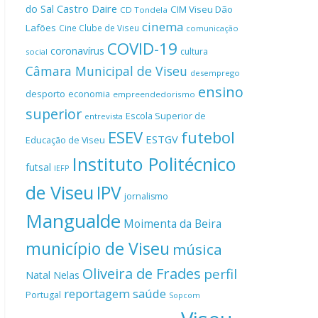
Castro Daire
do Sal
CIM Viseu Dão
CD Tondela
cinema
Lafões
Cine Clube de Viseu
comunicação
COVID-19
coronavírus
cultura
social
Câmara Municipal de Viseu
desemprego
ensino
desporto
economia
empreendedorismo
superior
Escola Superior de
entrevista
ESEV
futebol
ESTGV
Educação de Viseu
Instituto Politécnico
futsal
IEFP
de Viseu
IPV
jornalismo
Mangualde
Moimenta da Beira
município de Viseu
música
Oliveira de Frades
perfil
Natal
Nelas
reportagem
saúde
Portugal
Sopcom