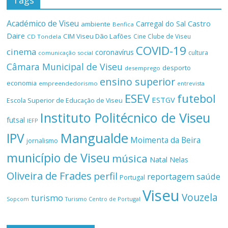
Tags
Académico de Viseu
Castro
Carregal do Sal
ambiente
Benfica
Daire
CIM Viseu Dão Lafões
Cine Clube de Viseu
CD Tondela
COVID-19
cinema
coronavírus
cultura
comunicação social
Câmara Municipal de Viseu
desporto
desemprego
ensino superior
economia
empreendedorismo
entrevista
ESEV
futebol
ESTGV
Escola Superior de Educação de Viseu
Instituto Politécnico de Viseu
futsal
IEFP
Mangualde
IPV
Moimenta da Beira
jornalismo
município de Viseu
música
Natal
Nelas
Oliveira de Frades
perfil
reportagem
saúde
Portugal
Viseu
Vouzela
turismo
Turismo Centro de Portugal
Sopcom