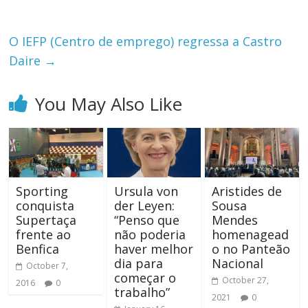
O IEFP (Centro de emprego) regressa a Castro
Daire
→
You May Also Like
Sporting
Ursula von
Aristides de
conquista
der Leyen:
Sousa
Supertaça
“Penso que
Mendes
frente ao
não poderia
homenagead
Benfica
haver melhor
o no Panteão
dia para
Nacional
October 7,
começar o
October 27,
2016
0
trabalho”
2021
0