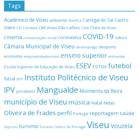
Tags
Académico de Viseu
Castro
Carregal do Sal
ambiente
Benfica
Daire
CIM Viseu Dão Lafões
Cine Clube de Viseu
CD Tondela
COVID-19
cinema
coronavírus
cultura
comunicação social
Câmara Municipal de Viseu
desporto
desemprego
ensino superior
economia
empreendedorismo
entrevista
ESEV
futebol
ESTGV
Escola Superior de Educação de Viseu
Instituto Politécnico de Viseu
futsal
IEFP
Mangualde
IPV
Moimenta da Beira
jornalismo
município de Viseu
música
Natal
Nelas
Oliveira de Frades
perfil
reportagem
saúde
Portugal
Viseu
Vouzela
turismo
Turismo Centro de Portugal
Sopcom