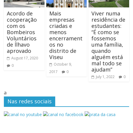
Acordo de
Mais
Viver numa
cooperação
empresas
residência de
com os
criadas e
estudantes:
Bombeiros
menos
“É como se
Voluntários
encerrament
fossemos
de Ílhavo
os no
uma família,
aprovado
distrito de
quando
Viseu
alguém está
August 17, 2020
mal todo se
October 9,
0
ajudam”
2017
0
July 1, 2022
0
a
Nas redes sociais