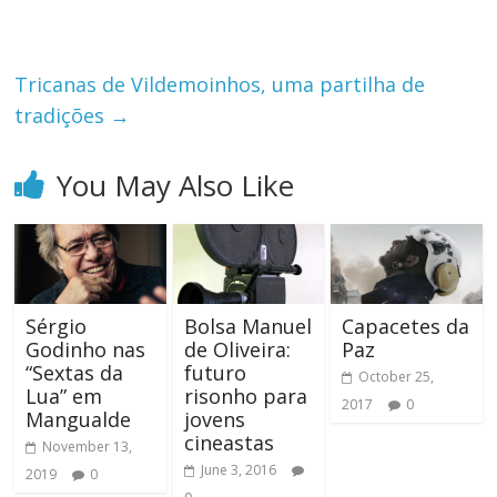
Tricanas de Vildemoinhos, uma partilha de
tradições
→
You May Also Like
Sérgio
Bolsa Manuel
Capacetes da
Godinho nas
de Oliveira:
Paz
“Sextas da
futuro
October 25,
Lua” em
risonho para
2017
0
Mangualde
jovens
cineastas
November 13,
June 3, 2016
2019
0