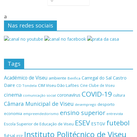
0
a
Nas redes sociais
Tags
Académico de Viseu
Castro
Carregal do Sal
ambiente
Benfica
Daire
CIM Viseu Dão Lafões
Cine Clube de Viseu
CD Tondela
COVID-19
cinema
coronavírus
cultura
comunicação social
Câmara Municipal de Viseu
desporto
desemprego
ensino superior
economia
empreendedorismo
entrevista
ESEV
futebol
ESTGV
Escola Superior de Educação de Viseu
Instituto Politécnico de Viseu
futsal
IEFP