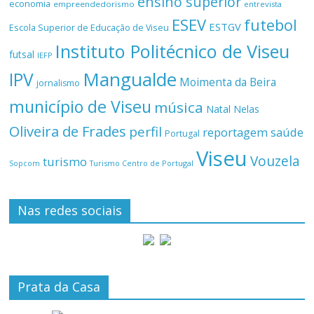
ensino superior
economia
empreendedorismo
entrevista
ESEV
futebol
ESTGV
Escola Superior de Educação de Viseu
Instituto Politécnico de Viseu
futsal
IEFP
Mangualde
IPV
Moimenta da Beira
jornalismo
município de Viseu
música
Natal
Nelas
Oliveira de Frades
perfil
reportagem
saúde
Portugal
Viseu
Vouzela
turismo
Turismo Centro de Portugal
Sopcom
Nas redes sociais
Prata da Casa