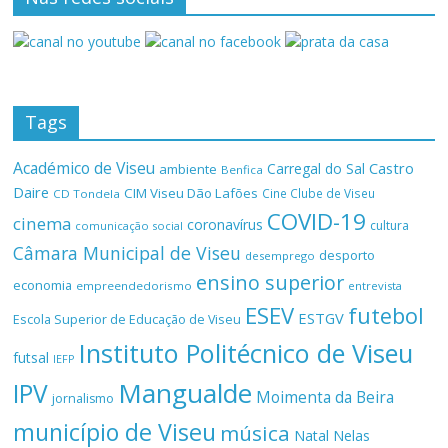
Tags
Académico de Viseu
Castro
Carregal do Sal
ambiente
Benfica
Daire
CIM Viseu Dão Lafões
Cine Clube de Viseu
CD Tondela
COVID-19
cinema
coronavírus
cultura
comunicação social
Câmara Municipal de Viseu
desporto
desemprego
ensino superior
economia
empreendedorismo
entrevista
ESEV
futebol
ESTGV
Escola Superior de Educação de Viseu
Instituto Politécnico de Viseu
futsal
IEFP
Mangualde
IPV
Moimenta da Beira
jornalismo
município de Viseu
música
Natal
Nelas