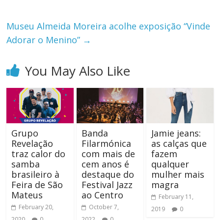
Museu Almeida Moreira acolhe exposição “Vinde
Adorar o Menino”
→
You May Also Like
Grupo
Banda
Jamie jeans:
Revelação
Filarmónica
as calças que
traz calor do
com mais de
fazem
samba
cem anos é
qualquer
brasileiro à
destaque do
mulher mais
Feira de São
Festival Jazz
magra
Mateus
ao Centro
February 11,
February 20,
October 7,
2019
0
2020
0
2022
0