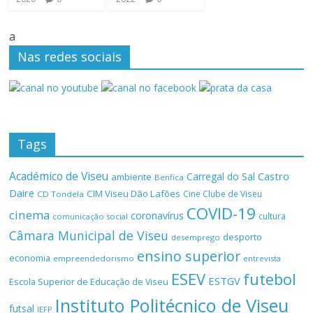
a
Nas redes sociais
Tags
Académico de Viseu
Castro
Carregal do Sal
ambiente
Benfica
Daire
CIM Viseu Dão Lafões
Cine Clube de Viseu
CD Tondela
COVID-19
cinema
coronavírus
cultura
comunicação social
Câmara Municipal de Viseu
desporto
desemprego
ensino superior
economia
empreendedorismo
entrevista
ESEV
futebol
ESTGV
Escola Superior de Educação de Viseu
Instituto Politécnico de Viseu
futsal
IEFP