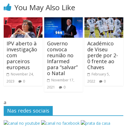
You May Also Like
IPV aberto à
Governo
Académico
investigação
convoca
de Viseu
com
reunião no
perde por 2-
parceiros
Infarmed
0 frente ao
europeus
para “salvar”
Chaves
o Natal
November 24,
February 5,
November 17,
2023
0
2022
0
2021
0
a
Nas redes sociais