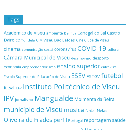
Tags
Académico de Viseu
Castro
Carregal do Sal
ambiente
Benfica
Daire
CIM Viseu Dão Lafões
Cine Clube de Viseu
CD Tondela
COVID-19
cinema
coronavírus
cultura
comunicação social
Câmara Municipal de Viseu
desporto
desemprego
ensino superior
economia
empreendedorismo
entrevista
ESEV
futebol
ESTGV
Escola Superior de Educação de Viseu
Instituto Politécnico de Viseu
futsal
IEFP
Mangualde
IPV
Moimenta da Beira
jornalismo
município de Viseu
música
Natal
Nelas
Oliveira de Frades
perfil
reportagem
saúde
Portugal