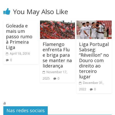
You May Also Like
Goleada e
mais um
passo rumo
à Primeira
Flamengo
Liga Portugal
Liga
enfrenta Flu
Sabseg:
April 18, 2016
e briga para
“Réveillon” no
se manter na
Douro com
0
liderança
direito ao
terceiro
November 17,
lugar
2025
0
December 31,
2022
0
a
Nas redes sociais