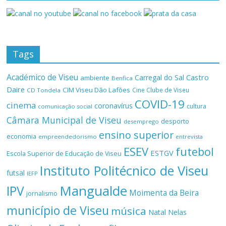
Tags
Académico de Viseu
Castro
Carregal do Sal
ambiente
Benfica
Daire
CIM Viseu Dão Lafões
Cine Clube de Viseu
CD Tondela
COVID-19
cinema
coronavírus
cultura
comunicação social
Câmara Municipal de Viseu
desporto
desemprego
ensino superior
economia
empreendedorismo
entrevista
ESEV
futebol
ESTGV
Escola Superior de Educação de Viseu
Instituto Politécnico de Viseu
futsal
IEFP
Mangualde
IPV
Moimenta da Beira
jornalismo
município de Viseu
música
Natal
Nelas