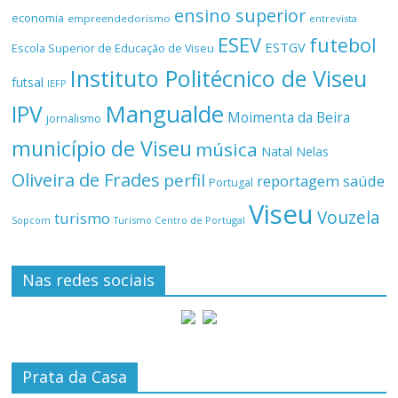
ensino superior
economia
empreendedorismo
entrevista
ESEV
futebol
ESTGV
Escola Superior de Educação de Viseu
Instituto Politécnico de Viseu
futsal
IEFP
Mangualde
IPV
Moimenta da Beira
jornalismo
município de Viseu
música
Natal
Nelas
Oliveira de Frades
perfil
reportagem
saúde
Portugal
Viseu
Vouzela
turismo
Turismo Centro de Portugal
Sopcom
Nas redes sociais
Prata da Casa