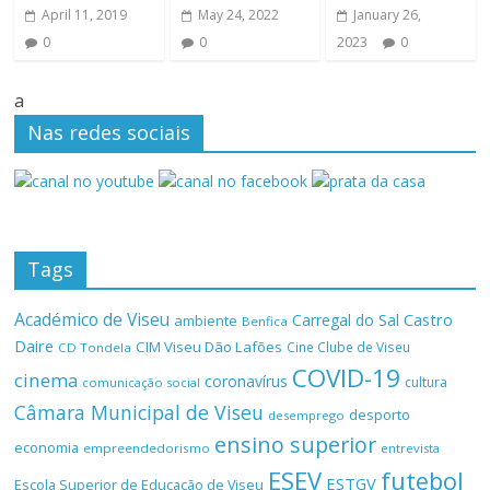
April 11, 2019
May 24, 2022
January 26,
0
0
2023
0
a
Nas redes sociais
Tags
Académico de Viseu
Castro
Carregal do Sal
ambiente
Benfica
Daire
CIM Viseu Dão Lafões
Cine Clube de Viseu
CD Tondela
COVID-19
cinema
coronavírus
cultura
comunicação social
Câmara Municipal de Viseu
desporto
desemprego
ensino superior
economia
empreendedorismo
entrevista
ESEV
futebol
ESTGV
Escola Superior de Educação de Viseu