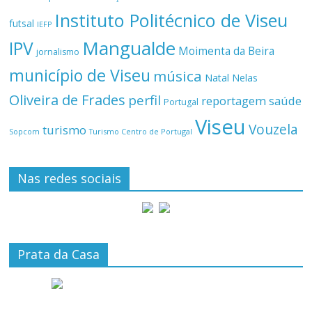
Instituto Politécnico de Viseu
futsal
IEFP
Mangualde
IPV
Moimenta da Beira
jornalismo
município de Viseu
música
Natal
Nelas
Oliveira de Frades
perfil
reportagem
saúde
Portugal
Viseu
Vouzela
turismo
Turismo Centro de Portugal
Sopcom
Nas redes sociais
Prata da Casa