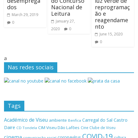
desemprega
do Concurso
luz verde de
dos
Nacional de
reprogramaç
Leitura
ão e
March 29, 2019
reagendame
January 27,
0
nto
2020
0
June 15, 2020
0
a
Nas redes sociais
Tags
Académico de Viseu
Castro
Carregal do Sal
ambiente
Benfica
Daire
CIM Viseu Dão Lafões
Cine Clube de Viseu
CD Tondela
COVID-19
cinema
coronavírus
cultura
comunicação social