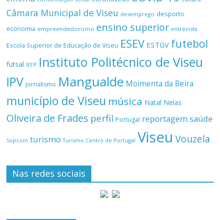
Câmara Municipal de Viseu
desporto
desemprego
ensino superior
economia
empreendedorismo
entrevista
ESEV
futebol
ESTGV
Escola Superior de Educação de Viseu
Instituto Politécnico de Viseu
futsal
IEFP
Mangualde
IPV
Moimenta da Beira
jornalismo
município de Viseu
música
Natal
Nelas
Oliveira de Frades
perfil
reportagem
saúde
Portugal
Viseu
Vouzela
turismo
Turismo Centro de Portugal
Sopcom
Nas redes sociais