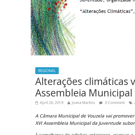
REGIONAL
Alterações climáticas 
Assembleia Municipal
April 26, 2019
Joana Martins
0 Comment
A Câmara Municipal de Vouzela vai promover ho
XVI Assembleia Municipal da Juventude subor
À semelhança de edições anteriores, crianças e 