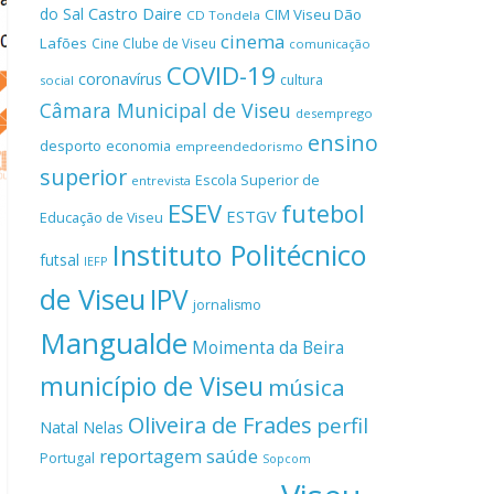
Castro Daire
do Sal
CIM Viseu Dão
CD Tondela
cinema
Lafões
Cine Clube de Viseu
comunicação
COVID-19
coronavírus
cultura
social
Câmara Municipal de Viseu
desemprego
ensino
desporto
economia
empreendedorismo
superior
Escola Superior de
entrevista
ESEV
futebol
ESTGV
Educação de Viseu
Instituto Politécnico
futsal
IEFP
de Viseu
IPV
jornalismo
Mangualde
Moimenta da Beira
município de Viseu
música
Oliveira de Frades
perfil
Natal
Nelas
reportagem
saúde
Portugal
Sopcom