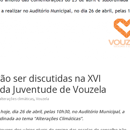
vão ser discutidas na XVI
 da Juventude de Vouzela
,
alterações climáticas
Vouzela
je, dia 26 de abril, pelas 10h30, no Auditório Municipal, a
dinada ao tema “Alterações Climáticas”.
jovens dos vários níveis de ensino das escolas do concelho irão