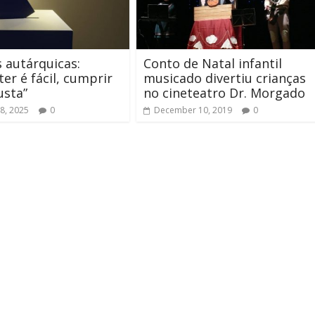
s autárquicas:
Conto de Natal infantil
er é fácil, cumprir
musicado divertiu crianças
usta”
no cineteatro Dr. Morgado
8, 2025
0
December 10, 2019
0