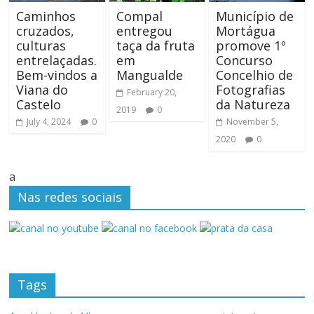
Caminhos
Compal
Município de
cruzados,
entregou
Mortágua
culturas
taça da fruta
promove 1º
entrelaçadas.
em
Concurso
Bem-vindos a
Mangualde
Concelhio de
Viana do
Fotografias
February 20,
Castelo
da Natureza
2019
0
July 4, 2024
0
November 5,
2020
0
a
Nas redes sociais
Tags