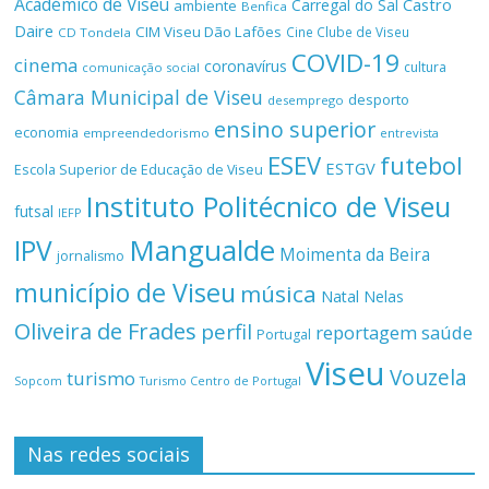
Académico de Viseu
Castro
Carregal do Sal
ambiente
Benfica
Daire
CIM Viseu Dão Lafões
Cine Clube de Viseu
CD Tondela
COVID-19
cinema
coronavírus
cultura
comunicação social
Câmara Municipal de Viseu
desporto
desemprego
ensino superior
economia
empreendedorismo
entrevista
ESEV
futebol
ESTGV
Escola Superior de Educação de Viseu
Instituto Politécnico de Viseu
futsal
IEFP
Mangualde
IPV
Moimenta da Beira
jornalismo
município de Viseu
música
Natal
Nelas
Oliveira de Frades
perfil
reportagem
saúde
Portugal
Viseu
Vouzela
turismo
Turismo Centro de Portugal
Sopcom
Nas redes sociais