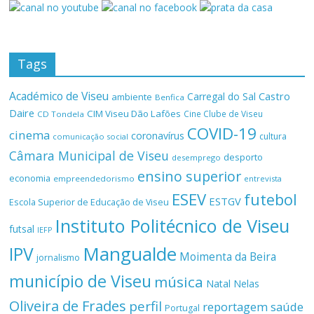
Tags
Académico de Viseu
Castro
Carregal do Sal
ambiente
Benfica
Daire
CIM Viseu Dão Lafões
Cine Clube de Viseu
CD Tondela
COVID-19
cinema
coronavírus
cultura
comunicação social
Câmara Municipal de Viseu
desporto
desemprego
ensino superior
economia
empreendedorismo
entrevista
ESEV
futebol
ESTGV
Escola Superior de Educação de Viseu
Instituto Politécnico de Viseu
futsal
IEFP
Mangualde
IPV
Moimenta da Beira
jornalismo
município de Viseu
música
Natal
Nelas
Oliveira de Frades
perfil
reportagem
saúde
Portugal